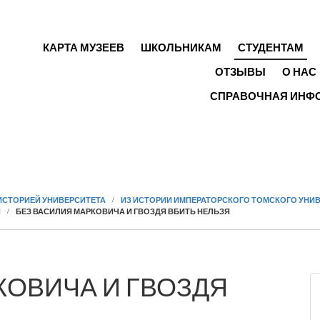
ГЛАВНОЕ МЕНЮ
КАРТА МУЗЕЕВ
ШКОЛЬНИКАМ
СТУДЕНТАМ
ОТЗЫВЫ
О НАС
СПРАВОЧНАЯ ИНФ
ИСТОРИЕЙ УНИВЕРСИТЕТА
ИЗ ИСТОРИИ ИМПЕРАТОРСКОГО ТОМСКОГО УНИ
Й
БЕЗ ВАСИЛИЯ МАРКОВИЧА И ГВОЗДЯ ВБИТЬ НЕЛЬЗЯ
КОВИЧА И ГВОЗДЯ