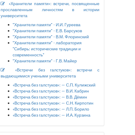
«Хранители памяти»: встречи, посвященные
прославленным личностям в истории
университета
"Хранители памяти" - И.И. Гуреева
"Хранители памяти" - Е.В. Барсуков
"Хранители памяти" - В.М. Флоринский
"Хранители памяти" - лаборатория
"Сибирь: исторические традиции и
современность"
"Хранители памяти" - Г.В. Майер
«Встречи без галстуков»: встречи с
выдающимися учеными университета
«Встреча без галстуков»: — С.П. Кулижский
«Встреча без галстуков»: — В.И. Кабрин
«Встреча без галстуков»: — В.В. Дёмин
«Встреча без галстуков»: — С.Н. Кирпотин
«Встреча без галстуков»: — Л.П. Борило
«Встреча без галстуков»: — И.А. Курзина