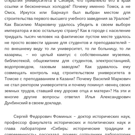
открытия университета в Сибири, что привлекло его в край
ссылки и бесконечных холодов? Почему именно Томск, а не
Омск, Иркутск или Барнаул был выбран местом для
строительства первого высшего учебного заведения за Уралом?
Как Василию Марковичу удалось убедить в своем выборе
императора и всю остальную страну? Как в городе с население
тридцать тысяч человек на фактически пустом месте удалось
не просто возвести здание для студентов и преподавателей –
по внешнему виду то ли университет, то ли больницу, то ли
казармы, – но целый кампус с собственными музеями,
библиотекой, общежитием для студентов, электростанцией,
водопроводом, газовым заводом? Как удавалось ему
совмещать контроль над строительством университета в
Томске с преподаванием в Казани? Почему Василий Маркович
не стал ректором университета и почему покинул «венец своих
земных трудов, ставший ему дороже отца и матери»? На эти и
многие другие вопросы ответил Илья Александрович
Дунбинский в своем докладе.
Сергей Федорович Фоминых – доктор исторических наук,
профессор факультета исторических и политических наук и
глава лаборатории «Сибирь: исторические традиции и
современность» рассказал, почему сотрудники лаборатории