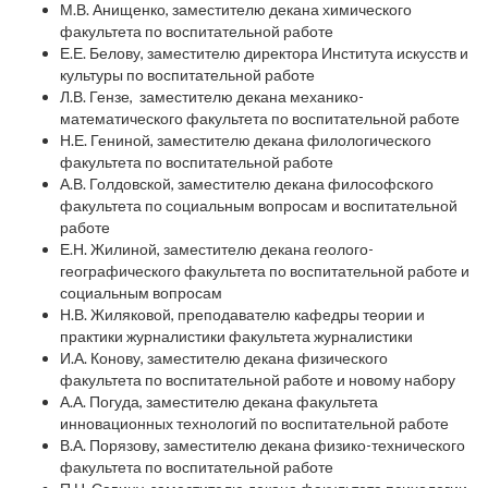
М.В. Анищенко, заместителю декана химического
факультета по воспитательной работе
Е.Е. Белову, заместителю директора Института искусств и
культуры по воспитательной работе
Л.В. Гензе, заместителю декана механико-
математического факультета по воспитательной работе
Н.Е. Гениной, заместителю декана филологического
факультета по воспитательной работе
А.В. Голдовской, заместителю декана философского
факультета по социальным вопросам и воспитательной
работе
Е.Н. Жилиной, заместителю декана геолого-
географического факультета по воспитательной работе и
социальным вопросам
Н.В. Жиляковой, преподавателю кафедры теории и
практики журналистики факультета журналистики
И.А. Конову, заместителю декана физического
факультета по воспитательной работе и новому набору
А.А. Погуда, заместителю декана факультета
инновационных технологий по воспитательной работе
В.А. Порязову, заместителю декана физико-технического
факультета по воспитательной работе