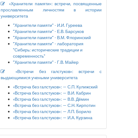
«Хранители памяти»: встречи, посвященные
прославленным личностям в истории
университета
"Хранители памяти" - И.И. Гуреева
"Хранители памяти" - Е.В. Барсуков
"Хранители памяти" - В.М. Флоринский
"Хранители памяти" - лаборатория
"Сибирь: исторические традиции и
современность"
"Хранители памяти" - Г.В. Майер
«Встречи без галстуков»: встречи с
выдающимися учеными университета
«Встреча без галстуков»: — С.П. Кулижский
«Встреча без галстуков»: — В.И. Кабрин
«Встреча без галстуков»: — В.В. Дёмин
«Встреча без галстуков»: — С.Н. Кирпотин
«Встреча без галстуков»: — Л.П. Борило
«Встреча без галстуков»: — И.А. Курзина