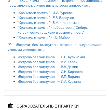
«Хранители памяти»: встречи, посвященные
прославленным личностям в истории университета
"Хранители памяти" - И.И. Гуреева
"Хранители памяти" - Е.В. Барсуков
"Хранители памяти" - В.М. Флоринский
"Хранители памяти" - лаборатория "Сибирь:
исторические традиции и современность"
"Хранители памяти" - Г.В. Майер
«Встречи без галстуков»: встречи с выдающимися
учеными университета
«Встреча без галстуков»: — С.П. Кулижский
«Встреча без галстуков»: — В.И. Кабрин
«Встреча без галстуков»: — В.В. Дёмин
«Встреча без галстуков»: — С.Н. Кирпотин
«Встреча без галстуков»: — Л.П. Борило
«Встреча без галстуков»: — И.А. Курзина
ОБРАЗОВАТЕЛЬНЫЕ ПРАКТИКИ