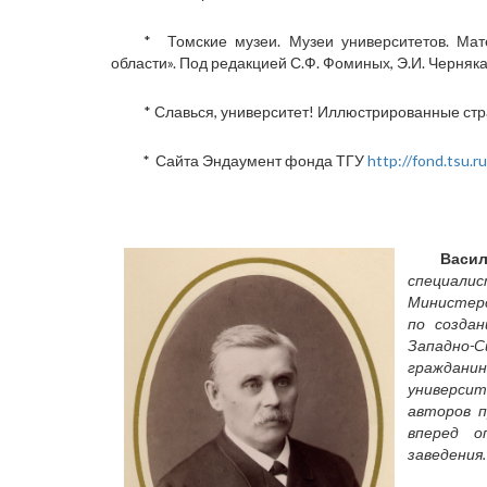
* Томские музеи. Музеи университетов. Ма
области». Под редакцией С.Ф. Фоминых, Э.И. Черняка.
* Славься, университет! Иллюстрированные стр
*
Сайта Эндаумент фонда ТГУ
http://fond.tsu.r
Васи
специал
Министерс
по созда
Западно-
гражданин
университ
авторов п
вперед о
заведения.