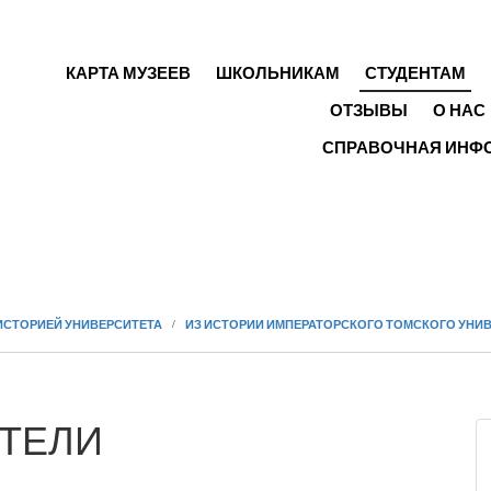
ГЛАВНОЕ МЕНЮ
КАРТА МУЗЕЕВ
ШКОЛЬНИКАМ
СТУДЕНТАМ
ОТЗЫВЫ
О НАС
СПРАВОЧНАЯ ИНФ
ИСТОРИЕЙ УНИВЕРСИТЕТА
ИЗ ИСТОРИИ ИМПЕРАТОРСКОГО ТОМСКОГО УНИ
ИТЕЛИ