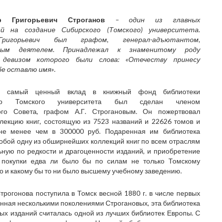
др Григорьевич Строганов
– один из главных
й на создание Сибирского (Томского) университета.
Григорьевич был графом, генерал-адъютантом,
нным деятелем. Принадлежал к знаменитому роду
 девизом которого были слова: «Отечеству принесу
бе оставлю имя»
.
 самый ценный вклад в книжный фонд библиотеки
кого Томского университета был сделан членом
ого Совета, графом А.Г. Строгановым. Он пожертвовал
лекцию книг, состоящую из 7523 названий и 22626 томов и
не менее чем в 300000 руб. Подаренная им библиотека
обой одну из обширнейших коллекций книг по всем отраслям
ьную по редкости и драгоценности изданий, и приобретение
 покупки едва ли было бы по силам не только Томскому
но и какому бы то ни было высшему учебному заведению.
трогонова поступила в Томск весной 1880 г. в числе первых
анная несколькими поколениями Строгановых, эта библиотека
ых изданий считалась одной из лучших библиотек Европы. С