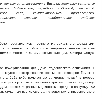
о открытия университета Василий Маркович занимался
анием библиотеки, музейных собраний, закладкой
еского сада, комплектованием профессорско-
вательского состава, приобретением учебного
ния.
бочен составлением прочного материального фонда для
С этой целью он обратил в неприкосновенный капитал
щими в Москве, и лицами, сочувствующими Сибири. Общая
ие пожертвования для Дома студенческого общежития. К
но крупное пожертвование первых профессоров Томского
итета 1215 руб., полученные за чтение лекций в первом
кого университета жертвовали и простые томичи. Владелица
 в Дом общежития разные медицинские средства на сумму 150
кать студентам все лекарства, по рецептам университетского