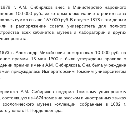
1878 г. А.М. Сибиряков внес в Министерство народного
щения 100 000 руб., из которых к окончанию строительства
валась сумма свыше 167 000 руб. В августе 1878 г. эти деньги
пили в распоряжение совета университета для полного
стройства всех кабинетов, музеев и лабораторий и других
университета.
1893 г. Александр Михайлович пожертвовал 10 000 руб. на
ение премии. 15 мая 1900 г. были утверждены правила о
дении премии имени А.М. Сибирякова. Она была учреждена
Премия присуждалась Императорским Томским университетом
.
ерситета А.М. Сибиряков подарил Томскому университету
, состоявшую из 4674 томов на русском и иностранных языках
 зоологического музеев коллекции, собранные в 1882 г.
ого ученого Н. Норденшельда.