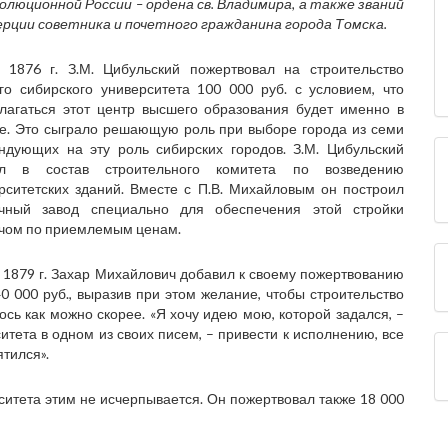
олюционной России – ордена св. Владимира, а также званий
рции советника и почетного гражданина города Томска.
 1876 г. З.М. Цибульский пожертвовал на строительство
го сибирского университета 100 000 руб. с условием, что
лагаться этот центр высшего образования будет именно в
е. Это сыграло решающую роль при выборе города из семи
ндующих на эту роль сибирских городов. З.М. Цибульский
ил в состав строительного комитета по возведению
рситетских зданий. Вместе с П.В. Михайловым он построил
ичный завод специально для обеспечения этой стройки
чом по приемлемым ценам.
 1879 г. Захар Михайлович добавил к своему пожертвованию
0 000 руб., выразив при этом желание, чтобы строительство
ось как можно скорее. «Я хочу идею мою, которой задался, –
итета в одном из своих писем, – привести к исполнению, все
ятился».
рситета этим не исчерпывается. Он пожертвовал также 18 000