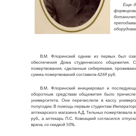
Еще д
формиров
ботанич
препода
оборудова
В.М. Флоринский одним из первых был оза
обеспечения Дома студенческого общежития. 
пожертвования, сделанные сибиряками, проживаю
сумма пожертвований составила 6269 руб.
В.М. Флоринский инициировал и последующ
оборотным средствам общежития было причисле
университета. Они перечислили в кассу универс
полугодии. В помощь первым студентам Императорс
аптекарского магазина А.Д. Тельных пожертвовала
руб., а аптекарь П.С. Ковнацкий согласился отпус
врача, со скидкой 50%.