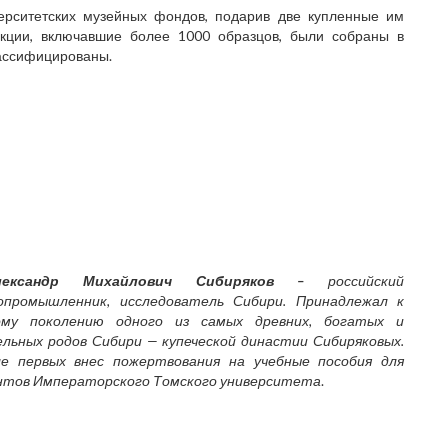
ерситетских музейных фондов, подарив две купленные им
екции, включавшие более 1000 образцов, были собраны в
лассифицированы.
лександр Михайлович Сибиряков –
российский
опромышленник, исследователь Сибири. Принадлежал к
ому поколению одного из самых древних, богатых и
льных родов Сибири — купеческой династии Сибиряковых.
ле первых внес пожертвования на учебные пособия для
нтов Императорского Томского университета
.