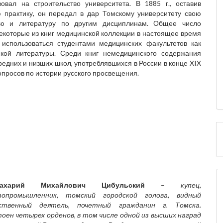
вал на строительство университета. В 1885 г., оставив
практику, он передал в дар Томскому университету свою
ую и литературу по другим дисциплинам. Общее число
Некоторые из книг медицинской коллекции в настоящее время
использоваться студентами медицинских факультетов как
кой литературы. Среди книг немедицинского содержания
редних и низших школ, употреблявшихся в России в конце XIX
вопросов по истории русского просвещения.
Захарий Михайлович Цибульский
–
купец,
топромышленник, томский городской голова, видный
ственный деятель, почетный гражданин г. Томска.
оен четырех орденов, в том числе одной из высших наград