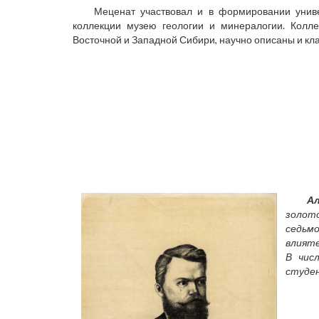
Меценат участвовал и в формировании унив
коллекции музею геологии и минералогии. Колл
Восточной и Западной Сибири, научно описаны и к
А
золот
седьм
влияте
В чис
студе