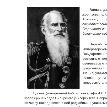
Алексан
жертвователе
Александр 
государстве
Строгановых,
богатство, се
Первый и
Императорс
Государственн
роскошную кол
оцениваемую 
представляет с
знания, уникал
таковой путем
университету, 
Родовая (майоратная) библиотека графа А.Г. С
коллекций книг для Сибирского университета. Собр
по числу находящихся в ней редчайших и уникальн