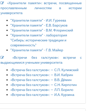
«Хранители памяти»: встречи, посвященные
прославленным личностям в истории
университета
"Хранители памяти" - И.И. Гуреева
"Хранители памяти" - Е.В. Барсуков
"Хранители памяти" - В.М. Флоринский
"Хранители памяти" - лаборатория
"Сибирь: исторические традиции и
современность"
"Хранители памяти" - Г.В. Майер
«Встречи без галстуков»: встречи с
выдающимися учеными университета
«Встреча без галстуков»: — С.П. Кулижский
«Встреча без галстуков»: — В.И. Кабрин
«Встреча без галстуков»: — В.В. Дёмин
«Встреча без галстуков»: — С.Н. Кирпотин
«Встреча без галстуков»: — Л.П. Борило
«Встреча без галстуков»: — И.А. Курзина