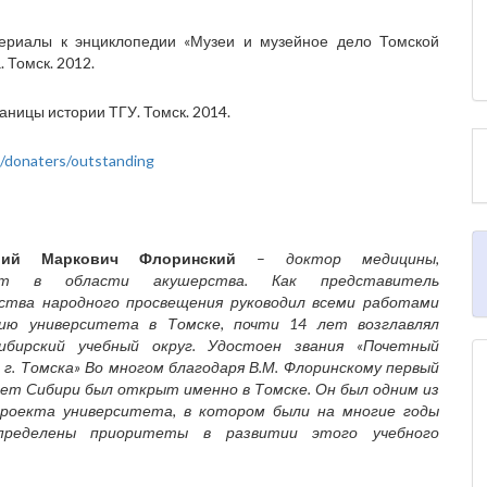
териалы к энциклопедии «Музеи и музейное дело Томской
 Томск. 2012.
аницы истории ТГУ. Томск. 2014.
u/donaters/outstanding
лий Маркович Флоринский
–
доктор медицины,
ист в области акушерства. Как представитель
тва народного просвещения руководил всеми работами
нию университета в Томске, почти 14 лет возглавлял
Сибирский учебный округ. Удостоен звания «Почетный
 г. Томска» Во многом благодаря В.М. Флоринскому первый
ет Сибири был открыт именно в Томске. Он был одним из
роекта университета, в котором были на многие годы
пределены приоритеты в развитии этого учебного