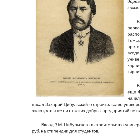
дорев
комме
В
перво
распо
Томск
прете
вход
униве
кирп
кирпи
В
еще 4
начал
писал Захарий Цибульский о строительстве универс
знают, что я же ни от каких добрых предприятий не п
Вклад З.М. Цибульского в строительство униве
руб. на стипендии для студентов.