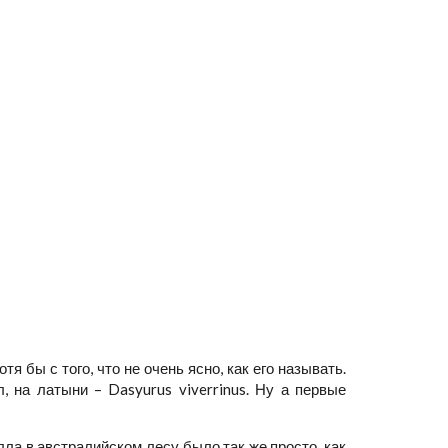
я бы с того, что не очень ясно, как его называть.
 на латыни – Dasyurus viverrinus. Ну а первые
олла в австралийском лесу было так же просто, как