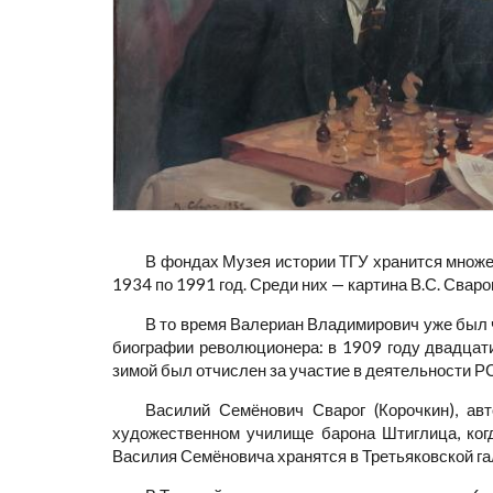
В фондах Музея истории ТГУ хранится множе
1934 по 1991 год. Среди них — картина В.С. Сваро
В то время Валериан Владимирович уже был ч
биографии революционера: в 1909 году двадцати
зимой был отчислен за участие в деятельности 
Василий Семёнович Сварог (Корочкин), ав
художественном училище барона Штиглица, ког
Василия Семёновича хранятся в Третьяковской гал