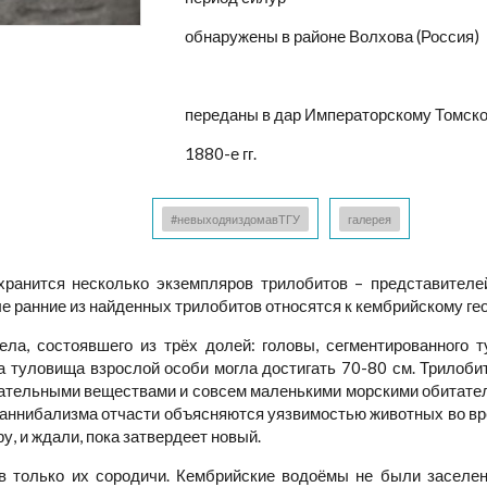
обнаружены в районе Волхова (Россия)
переданы в дар Императорскому Томск
1880-е гг.
#невыходяиздомавТГУ
галерея
хранится несколько экземпляров трилобитов – представителе
е ранние из найденных трилобитов относятся к кембрийскому гео
ела, состоявшего из трёх долей: головы, сегментированного
а туловища взрослой особи могла достигать 70-80 см. Трилоби
ательными веществами и совсем маленькими морскими обитателям
 каннибализма отчасти объясняются уязвимостью животных во вр
у, и ждали, пока затвердеет новый.
в только их сородичи. Кембрийские водоёмы не были заселе