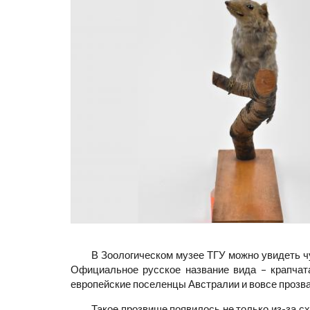
В Зоологическом музее ТГУ можно увидеть чуч
Официальное русское название вида – крапчата
европейские поселенцы Австралии и вовсе прозвал
Такое прозвище появилось не только из-за сх