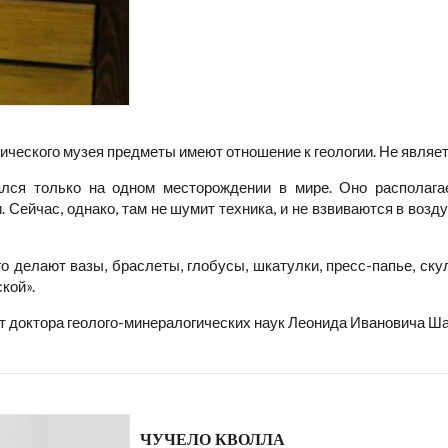
ческого музея предметы имеют отношение к геологии. Не являет
лся только на одном месторождении в мире. Оно располага
. Сейчас, однако, там не шумит техника, и не взвиваются в возд
го делают вазы, браслеты, глобусы, шкатулки, пресс-папье, с
кой».
т доктора геолого-минералогических наук Леонида Ивановича Ша
ЧУЧЕЛО КВОЛЛА