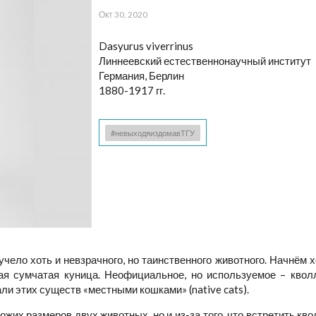
Окт 30, 2020
Dasyurus viverrinus
Линнеевский естественнонаучный институт
Германия, Берлин
1880-1917 гг.
#невыходяиздомавТГУ
ело хоть и невзрачного, но таинственного животного. Начнём хот
я сумчатая куница. Неофициальное, но используемое – кволл,
и этих существ «местными кошками» (native cats).
ожих размеров двух животных, но и из-за того, что встретить кв