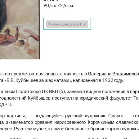
90,5 х 72,5 см.
#невыходяиздомавТГУ
ство предметов, связанных с личностью Валериана Владимиров
га «В.В. Куйбышев за шахматами», написанная в 1932 году.
леном Политбюро ЦК ВКП (б), занимал видное положение в парт
однолетний Куйбышев поступил на юридический факультет Томс
РСДРП.
тор картины, — выдающийся русский художник. Сварог — эт
да экзаменатор сравнил нарисованного Корочкиным славянско
ерее, Русском музее, а самое большое собрание картин художни