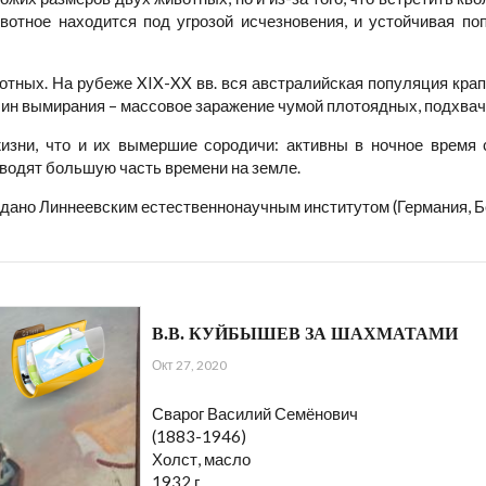
ивотное находится под угрозой исчезновения, и устойчивая по
отных. На рубеже XIX-XX вв. вся австралийская популяция крап
ричин вымирания – массовое заражение чумой плотоядных, подхва
изни, что и их вымершие сородичи: активны в ночное время 
оводят большую часть времени на земле.
дано Линнеевским естественнонаучным институтом (Германия, Бер
В.В. КУЙБЫШЕВ ЗА ШАХМАТАМИ
Окт 27, 2020
Сварог Василий Семёнович
(1883-1946)
Холст, масло
1932 г.