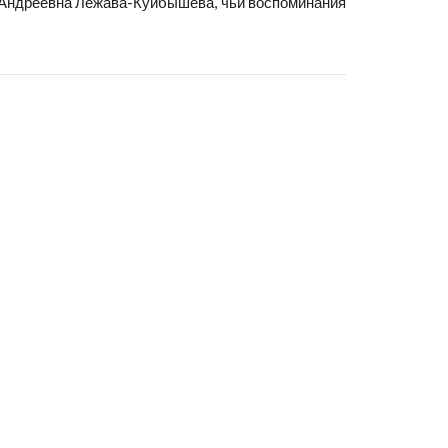
га Андреевна Лежава-Куйбышева, чьи воспоминания