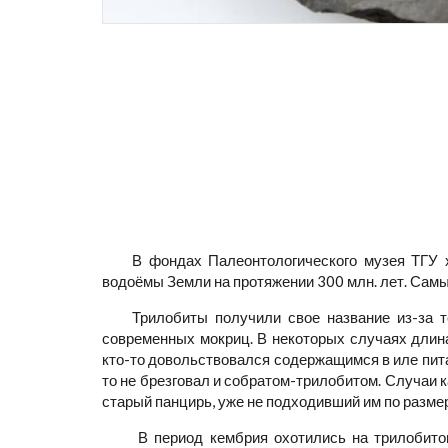
В фондах Палеонтологического музея ТГУ 
водоёмы Земли на протяжении 300 млн. лет. Самы
Трилобиты получили свое название из-за т
современных мокриц. В некоторых случаях длин
кто-то довольствовался содержащимся в иле пит
то не брезговал и собратом-трилобитом. Случаи
старый панцирь, уже не подходивший им по размер
В период кембрия охотились на трилобито