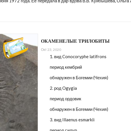
июня 1972 года. Её передала в дар вдова В.В. Куйбышева, Оль
ОКАМЕНЕЛЫЕ ТРИЛОБИТЫ
Окт 23, 2020
1. вид Conocoryphe latifrons
период кембрий
обнаружен в Богемии (Чехия)
2. род Ogygia
период ордовик
обнаружен в Богемии (Чехия)
3. вид Illaenus esmarkii
период силур