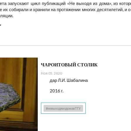
ета запускают цикл публикаций «Не выходя из дома», из которы
е их собирали и хранили на протяжении многих десятилетий, и о
оляции.
"
ЧАРОИТОВЫЙ СТОЛИК
Ноя 05, 2020
дар Л.И. Шабалина
2016 г.
#невыходяиздомавТГУ