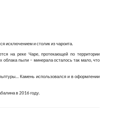
ся исключением и столик из чароита.
ется на реке Чаре, протекающей по территории
ух облака пыли − минерала осталось так мало, что
кульптуры… Камень использовался и в оформлении
балина в 2016 году.