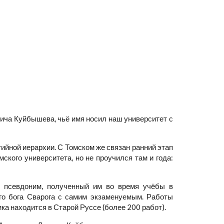
ича Куйбышева, чьё имя носил наш университет с
ийной иерархии. С Томском же связан ранний этап
кого университета, но не проучился там и года:
о псевдоним, полученный им во время учёбы в
го бога Сварога с самим экзаменуемым. Работы
ка находится в Старой Руссе (более 200 работ).