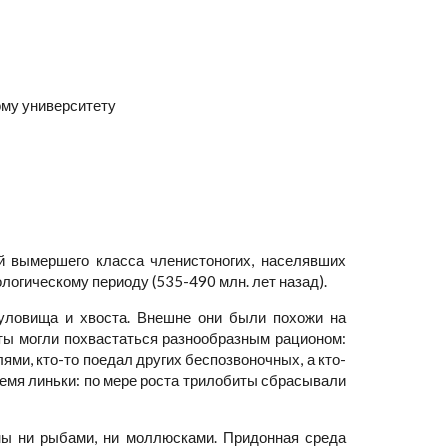
ому университету
й вымершего класса членистоногих, населявших
логическому периоду (535-490 млн. лет назад).
 туловища и хвоста. Внешне они были похожи на
ты могли похвастаться разнообразным рационом:
и, кто-то поедал других беспозвоночных, а кто-
емя линьки: по мере роста трилобиты сбрасывали
ны ни рыбами, ни моллюсками. Придонная среда