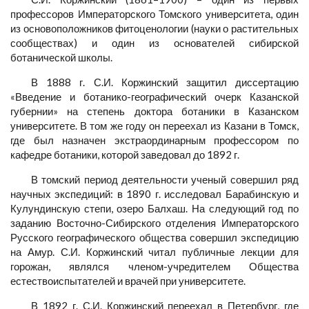
профессоров Императорского Томского университета, один
из основоположников фитоценологии (науки о растительных
сообществах) и один из основателей сибирской
ботанической школы.
В 1888 г. С.И. Коржинский защитил диссертацию
«Введение и ботанико-географический очерк Казанской
губернии» на степень доктора ботаники в Казанском
университете. В том же году он переехал из Казани в Томск,
где был назначен экстраординарным профессором по
кафедре ботаники, которой заведовал до 1892 г.
В томский период деятельности ученый совершил ряд
научных экспедиций: в 1890 г. исследовал Барабинскую и
Кулундинскую степи, озеро Балхаш. На следующий год по
заданию Восточно-Сибирского отделения Императорского
Русского географического общества совершил экспедицию
на Амур. С.И. Коржинский читал публичные лекции для
горожан, являлся членом-учредителем Общества
естествоиспытателей и врачей при университете.
В 1892 г. С.И. Коржинский переехал в Петербург, где