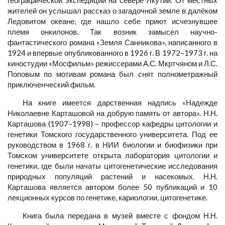
жителей он услышал рассказ о загадочной земле в далёком
Ледовитом океане, где нашло себе приют исчезнувшее
племя онкилонов. Так возник замысел научно-
фантастического романа «Земля Санникова», написанного в
1924 и впервые опубликованного в 1926 г. В 1972–1973 г. на
киностудии «Мосфильм» режиссерами А.С. Мкртчяном и Л.С.
Поповым по мотивам романа был снят полнометражный
приключенческий фильм.
На книге имеется дарственная надпись «Надежде
Николаевне Карташовой на добрую память от автора». Н.Н.
Карташова (1907–1998) – профессор кафедры цитологии и
генетики Томского государственного университета. Под ее
руководством в 1968 г. в НИИ биологии и биофизики при
Томском университете открыта лаборатория цитологии и
генетики, где были начаты цитогенетические исследования
природных популяций растений и насекомых. Н.Н.
Карташова является автором более 50 публикаций и 10
лекционных курсов по генетике, кариологии, цитогенетике.
Книга была передана в музей вместе с фондом Н.Н.