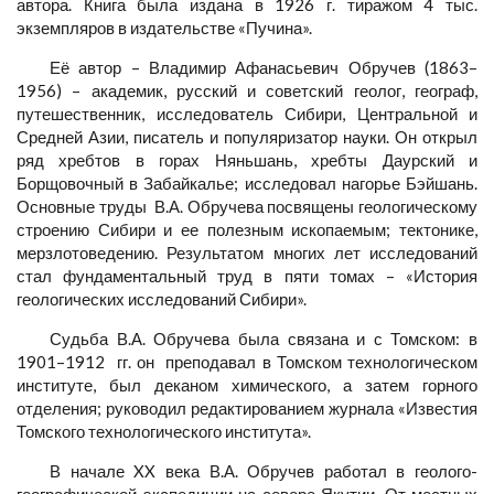
автора. Книга была издана в 1926 г. тиражом 4 тыс.
экземпляров в издательстве «Пучина».
Её автор – Владимир Афанасьевич Обручев (1863–
1956) – академик, русский и советский геолог, географ,
путешественник, исследователь Сибири, Центральной и
Средней Азии, писатель и популяризатор науки. Он открыл
ряд хребтов в горах Няньшань, хребты Даурский и
Борщовочный в Забайкалье; исследовал нагорье Бэйшань.
Основные труды В.А. Обручева посвящены геологическому
строению Сибири и ее полезным ископаемым; тектонике,
мерзлотоведению. Результатом многих лет исследований
стал фундаментальный труд в пяти томах – «История
геологических исследований Сибири».
Судьба В.А. Обручева была связана и с Томском: в
1901–1912 гг. он преподавал в Томском технологическом
институте, был деканом химического, а затем горного
отделения; руководил редактированием журнала «Известия
Томского технологического института».
В начале XX века В.А. Обручев работал в геолого-
географической экспедиции на севере Якутии. От местных