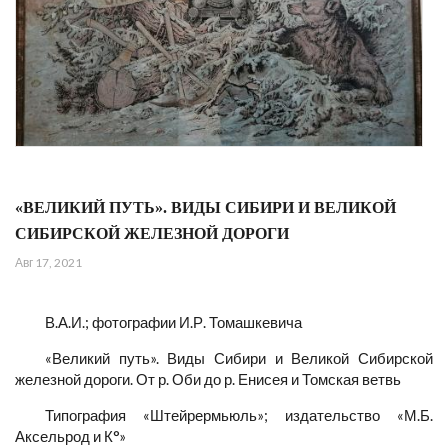
«ВЕЛИКИЙ ПУТЬ». ВИДЫ СИБИРИ И ВЕЛИКОЙ
СИБИРСКОЙ ЖЕЛЕЗНОЙ ДОРОГИ
Авг 17, 2021
В.А.И.; фотографии И.Р. Томашкевича
«Великий путь». Виды Сибири и Великой Сибирской
железной дороги. От р. Оби до р. Енисея и Томская ветвь
Типография «Штейрермьюль»; издательство «М.Б.
Аксельрод и К°»