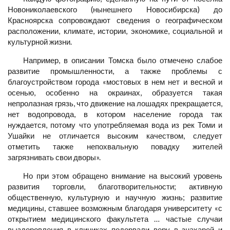
Новониколаевского (нынешнего Новосибирска) до
Красноярска сопровождают сведения о географическом
расположении, климате, истории, экономике, социальной и
культурной жизни.
Например, в описании Томска было отмечено слабое
развитие промышленности, а также проблемы с
благоустройством города «мостовых в нем нет и весной и
осенью, особенно на окраинах, образуется такая
непролазная грязь, что движение на лошадях прекращается,
нет водопровода, в котором население города так
нуждается, потому что употребляемая вода из рек Томи и
Ушайки не отличается высоким качеством, следует
отметить также непохвальную повадку жителей
загрязнивать свои дворы».
Но при этом обращено внимание на высокий уровень
развития торговли, благотворительности; активную
общественную, культурную и научную жизнь; развитие
медицины, ставшее возможным благодаря университету «с
открытием медицинского факультета … частые случаи
выздоровления в клиниках подорвали веру в знахарей и