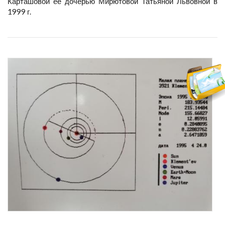
Карташовой ее дочерью Мирютовой Татьяной Львовной в
1999 г.