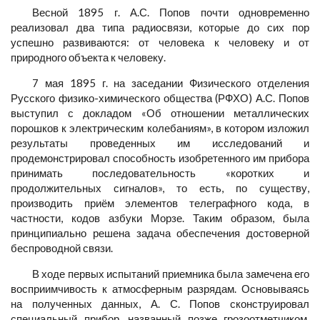
Весной 1895 г. А.С. Попов почти одновременно
реализовал два типа радиосвязи, которые до сих пор
успешно развиваются: от человека к человеку и от
природного объекта к человеку.
7 мая 1895 г. на заседании Физического отделения
Русского физико-химического общества (РФХО) А.С. Попов
выступил с докладом «Об отношении металлических
порошков к электрическим колебаниям», в котором изложил
результаты проведенных им исследований и
продемонстрировал способность изобретенного им прибора
принимать последовательность «коротких и
продолжительных сигналов», то есть, по существу,
производить приём элементов телеграфного кода, в
частности, кодов азбуки Морзе. Таким образом, была
принципиально решена задача обеспечения достоверной
беспроводной связи.
В ходе первых испытаний приемника была замечена его
восприимчивость к атмосферным разрядам. Основываясь
на полученных данных, А. С. Попов сконструировал
специальный прибор, названный позже грозоотметчиком,