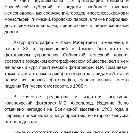
В книге опубликованы 124 фотографии Томской и
Енисейской губерний с видами наиболее крупных
железнодорожных сооружений, городов и поселков, храмов и
монастырей, гимназий, городских парков, а также природных
достопримечательностей, прилегающих к линии железной
дороги.
Автор фотографий – Иван Робертович Томашевич, в
начале ХХ в. проживавший в Томске, был штатным
фотографом управления Сибирской железной дороги;
состоял в городском фотографическом обществе, вел в нем
начальный курс практической фотографии. И.Р. Томашевич
также стал автором серии фотооткрыток с видами Алтая и
одним из первых фотографов, запечатлевших место
падения Тунгусского метеорита в 1908 г.
В качестве редактора и издателя выступил
красноярский фотограф М.Б. Аксельрод. Издание было
отмечено наградой на Всемирной выставке 1900 года в
Париже; пользовалось популярностью, но второго выпуска
не последовало.
Каждую фотографию, сделанную на пути от поселка