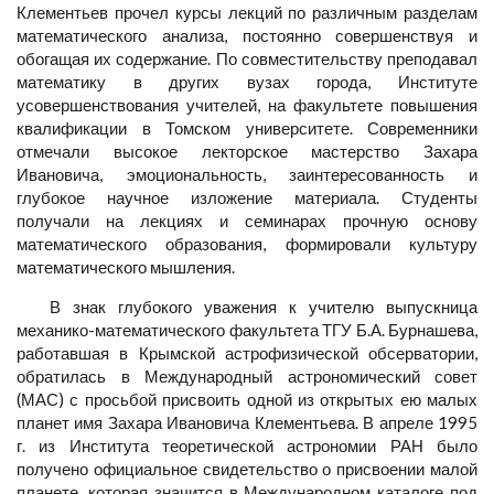
Клементьев прочел курсы лекций по различным разделам
математического анализа, постоянно совершенствуя и
обогащая их содержание. По совместительству преподавал
математику в других вузах города, Институте
усовершенствования учителей, на факультете повышения
квалификации в Томском университете. Современники
отмечали высокое лекторское мастерство Захара
Ивановича, эмоциональность, заинтересованность и
глубокое научное изложение материала. Студенты
получали на лекциях и семинарах прочную основу
математического образования, формировали культуру
математического мышления.
В знак глубокого уважения к учителю выпускница
механико-математического факультета ТГУ Б.А. Бурнашева,
работавшая в Крымской астрофизической обсерватории,
обратилась в Международный астрономический совет
(МАС) с просьбой присвоить одной из открытых ею малых
планет имя Захара Ивановича Клементьева. В апреле 1995
г. из Института теоретической астрономии РАН было
получено официальное свидетельство о присвоении малой
планете, которая значится в Международном каталоге под