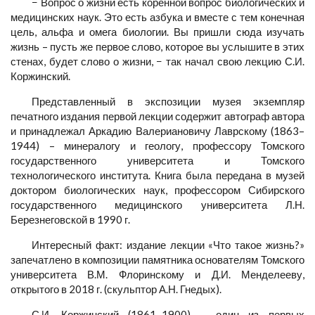
− Вопрос о жизни есть коренной вопрос биологических и
медицинских наук. Это есть азбука и вместе с тем конечная
цель, альфа и омега биологии. Вы пришли сюда изучать
жизнь – пусть же первое слово, которое вы услышите в этих
стенах, будет слово о жизни, − так начал свою лекцию С.И.
Коржинский.
Представленный в экспозиции музея экземпляр
печатного издания первой лекции содержит автограф автора
и принадлежал Аркадию Валериановичу Лаврскому (1863–
1944) – минералогу и геологу, профессору Томского
государственного университета и Томского
технологического института. Книга была передана в музей
доктором биологических наук, профессором Сибирского
государственного медицинского университета Л.Н.
Березнеговской в 1990 г.
Интересный факт: издание лекции «Что такое жизнь?»
запечатлено в композиции памятника основателям Томского
университета В.М. Флоринскому и Д.И. Менделееву,
открытого в 2018 г. (скульптор А.Н. Гнедых).
С.И. Коржинский (1861–1900) – один из первых