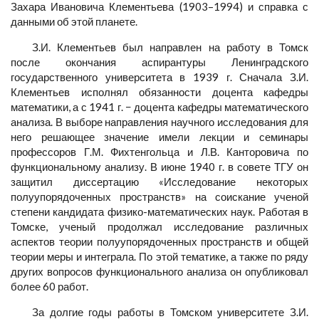
Захара Ивановича Клементьева (1903–1994) и справка с
данными об этой планете.
З.И. Клементьев был направлен на работу в Томск
после окончания аспирантуры Ленинградского
государственного университета в 1939 г. Сначала З.И.
Клементьев исполнял обязанности доцента кафедры
математики, а с 1941 г. − доцента кафедры математического
анализа. В выборе направления научного исследования для
него решающее значение имели лекции и семинары
профессоров Г.М. Фихтенгольца и Л.В. Канторовича по
функциональному анализу. В июне 1940 г. в совете ТГУ он
защитил диссертацию «Исследование некоторых
полуупорядоченных пространств» на соискание ученой
степени кандидата физико-математических наук. Работая в
Томске, ученый продолжал исследование различных
аспектов теории полуупорядоченных пространств и общей
теории меры и интеграла. По этой тематике, а также по ряду
других вопросов функционального анализа он опубликовал
более 60 работ.
За долгие годы работы в Томском университете З.И.