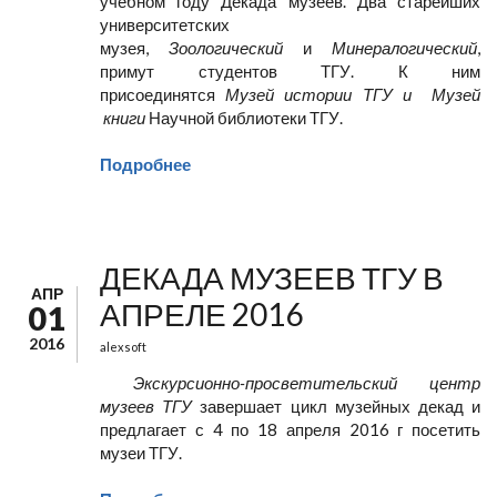
учебном году Декада музеев. Два старейших
университетских
музея,
Зоологический
и
Минералогический
,
примут студентов ТГУ. К ним
присоединятся
Музей истории ТГУ и Музей
книги
Научной библиотеки ТГУ.
Подробнее
ДЕКАДА МУЗЕЕВ ТГУ В
АПР
АПРЕЛЕ 2016
01
2016
alexsoft
Э
кскурсионно-просветительский
центр
музеев ТГУ
завершает цикл музейных декад и
предлагает с 4 по 18 апреля 2016 г посетить
музеи ТГУ.