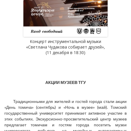
нтальной музыки
Вечер камерной музыки «Зимние
собирает друзей»,
узоры», (12 декабря в 18:30)
 в 18:30)
АКЦИИ МУЗЕЕВ ТГУ
Традиционными для жителей и гостей города стали акции
«День томича» (сентябрь) и «Ночь в музее» (май). Томский
государственный университет принимает активное участие в
этих событиях. Экскурсионно-просветительский центр музеев
предлагает томичам и гостям города посетить музеи
университета, побывать на музейных интерактивных