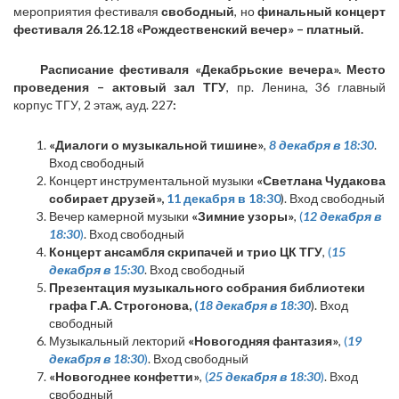
мероприятия фестиваля
свободный
, но
финальный концерт
фестиваля 26.12.18 «Рождественский вечер» – платный.
Расписание фестиваля «Декабрьские вечера». Место
проведения – актовый зал ТГУ
, пр. Ленина, 36 главный
корпус ТГУ, 2 этаж, ауд. 227
:
«Диалоги о музыкальной тишине»
,
8 декабря в 18:30
.
Вход свободный
Концерт инструментальной музыки
«Светлана Чудакова
собирает друзей»,
11 декабря в 18:30
). Вход свободный
Вечер камерной музыки
«Зимние узоры»
,
(
12 декабря в
18:30
)
. Вход свободный
Концерт ансамбля скрипачей и трио ЦК ТГУ
,
(
15
декабря в 15:30
. Вход свободный
Презентация музыкального собрания библиотеки
графа Г.А. Строгонова,
(
18 декабря в 18:30
). Вход
свободный
Музыкальный лекторий
«Новогодняя фантазия»
,
(
19
декабря в 18:30
)
. Вход свободный
«Новогоднее конфетти»
,
(
25 декабря в 18:30
)
. Вход
свободный