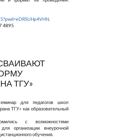
4895?pwd=eDRSUHp4VHN
.
7 4895
ОСВАИВАЮТ
ОРМУ
НА ТГУ»
семинар для педагогов школ
рана ТГУ» как образовательный
комились с возможностями
 для организации внеурочной
дистанционного обучения.