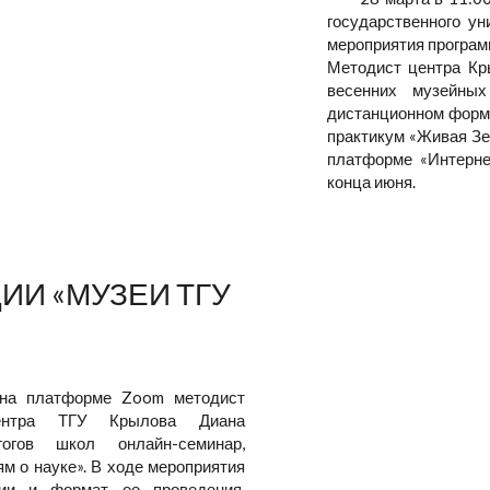
государственного у
мероприятия програм
Методист центра Кр
весенних музейны
дистанционном форма
практикум «Живая Зе
платформе «Интерне
конца июня.
ИИ «МУЗЕИ ТГУ
 на платформе Zoom методист
 центра ТГУ Крылова Диана
огов школ онлайн-семинар,
м о науке». В ходе мероприятия
ции и формат ее проведения.