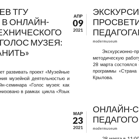
ЕВ ТГУ
ЭКСКУРСИ
АПР
 В ОНЛАЙН-
ПРОСВЕТИ
09
ЕХНИЧЕСКОГО
ПЕДАГОГА
2021
«ГОЛОС МУЗЕЯ:
modermuseum
АНИТЬ»
Экскурсионно
методическую работ
28 марта состоялся
программы «Страна 
ет развивать проект «Музейные
Крылова.
ения музейной деятельностью и
йн-семинара «Голос музея: как
анизовано в рамках цикла «Язык
ОНЛАЙН-С
МАР
ПЕДАГОГО
23
2021
modermuseum
28 марта в 11:0