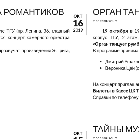
А РОМАНТИКОВ
ОРГАН ТА
ОКТ
16
modermuseum
2019
е ТГУ (пр. Ленина, 36, главный
19 октября в 1
тся концерт камерного оркестра
корпус ТГУ, 2 этаж
«Орган танцует румб
розвучат произведения Э. Грига,
В программе принима
Дмитрий Ушаков
Вероника Цай (
На концерт приглашаю
Билеты в Кассе ЦК Т
Справки по телефону 
ТАЙНЫ МУ
ОКТ
modermuseum