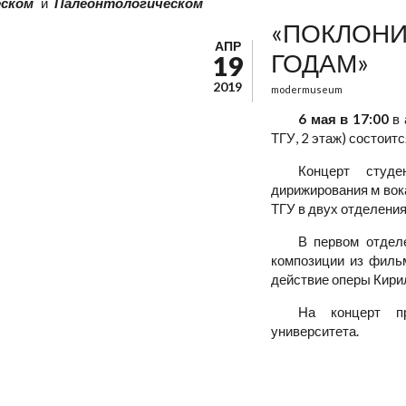
ском
и
Палеонтологическом
«ПОКЛОНИ
АПР
ГОДАМ»
19
2019
modermuseum
6 мая в 17:00
в 
ТГУ, 2 этаж) состоит
Концерт студе
дирижирования м вок
ТГУ в двух отделения
В первом отдел
композиции из фильм
действие оперы Кир
На концерт пр
университета.