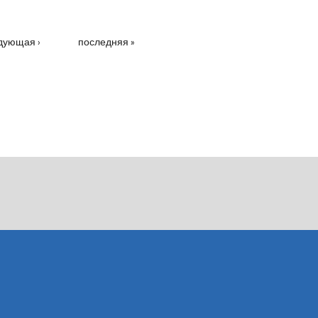
дующая ›
последняя »