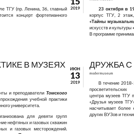
15
2019
е ТГУ (пр. Ленина, 36, главный
23 октября в 1
тоится концерт фортепианного
корпус ТГУ, 2 этаж
«Тайны музыкальн
искусств и культуры
В программе принима
ТИКЕ В МУЗЕЯХ
ДРУЖБА С
ИЮН
13
modermuseum
2019
В течение 2018-
просветительских 
енты и преподаватели
Томского
центра музеев ТГУ 
прохождения учебной практики
«Друзья музеев ТГУ»
нного университета.
насчитывает более 
других ВУЗов и техни
ганизована для девяти групп
ние нефтяных и газовых скважин
ных и газовых месторождений.