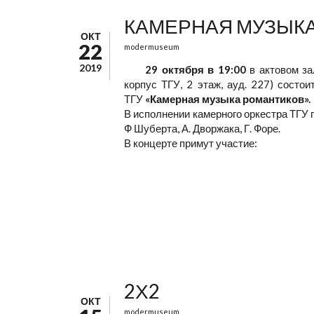
КАМЕРНАЯ МУЗЫК
ОКТ
22
modermuseum
2019
29 октября в 19:00
в актовом зал
корпус ТГУ, 2 этаж, ауд. 227) состои
ТГУ
«Камерная музыка романтиков».
В исполнении камерного оркестра ТГУ п
Ф Шуберта, А. Дворжака, Г. Форе.
В концерте примут участие:
2Х2
ОКТ
modermuseum