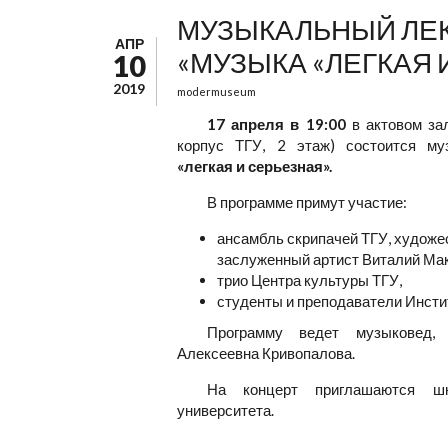
МУЗЫКАЛЬНЫЙ ЛЕ
АПР
«МУЗЫКА «ЛЕГКАЯ 
10
2019
modermuseum
17 апреля в 19:00
в актовом зал
корпус ТГУ, 2 этаж) состоится м
«легкая и серьезная».
В программе примут участие:
ансамбль скрипачей ТГУ, художе
заслуженный артист Виталий Ма
трио Центра культуры ТГУ,
студенты и преподаватели Инстит
Программу ведет музыковед
Алексеевна Кривопалова.
На концерт приглашаются шк
университета.