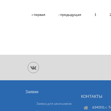
СТРАНИЦЫ
« первая
‹ предыдущая
1
Заявки
КОНТАКТЫ
Заявка для школьников
634050, г. Т