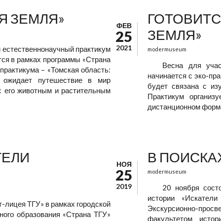
Я ЗЕМЛЯ»
ГОТОВИТС
ФЕВ
ЗЕМЛЯ»
25
2021
й естественнонаучный практикум
modermuseum
ся в рамках программы «Страна
Весна для учас
практикума – «Томская область:
начинается с эко-пра
в ожидает путешествие в мир
будет связана с из
с его животным и растительным
Практикум организ
дистанционном форма
ТЕЛИ
В ПОИСКА
НОЯ
25
modermuseum
2019
20 ноября сост
истории «Искатели
-лицея ТГУ» в рамках городской
Экскурсионно-просв
ного образования «Страна ТГУ»
факультетом истор