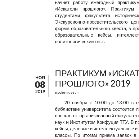
начнет работу ежегодный практику
«Искатели прошлого». Практикум 
студентами факультета историче
Экскурсионно-просветительского це
форме образовательного квеста, в пр
образовательные кейсы, интеллек
политологический тест.
ПРАКТИКУМ «ИСКА
НОЯ
ПРОШЛОГО» 2019
08
2019
modermuseum
20 ноября с 10:00 до 13:00 в г
библиотеке университета состоится п
прошлого», организованный факультет
наук и Институтом Конфуция ТГУ. В п
кейсы, деловые и интеллектуальные игр
классы. По итогам приема заявок в