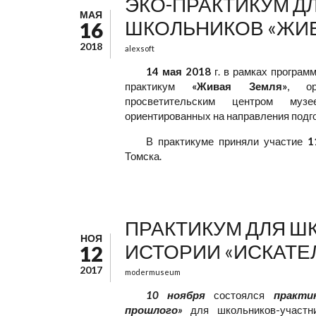
ЭКО-ПРАКТИКУМ Д
МАЯ
ШКОЛЬНИКОВ «ЖИВ
16
2018
alexsoft
14 мая 2018
г. в рамках програм
практикум
«Живая Земля»
, ор
просветительским центром му
ориентированных на направления подго
В практикуме приняли участие
1
Томска.
ПРАКТИКУМ ДЛЯ Ш
НОЯ
ИСТОРИИ «ИСКАТЕ
12
2017
modermuseum
10 ноября
состоялся
практи
прошлого»
для школьников-участн