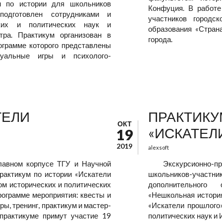
м по истории для школьников
Конфуция. В работе
подготовлен сотрудниками и
участников городс
ских и политических наук и
образования «Стран
нтра. Практикум организован в
города.
ограмме которого представлены
туальные игры и психолого-
ТЕЛИ
ПРАКТИКУ
ОКТ
«ИСКАТЕЛ
19
2019
alexsoft
лавном корпусе ТГУ и Научной
Экскурсионно-п
рактикум по истории «Искатели
школьников-участ
ом исторических и политических
дополнительного
рограмме мероприятия: квесты и
«Нешкольная история
ы, тренинг, практикум и мастер-
«Искатели прошлого»
 практикуме примут участие 19
политических наук и