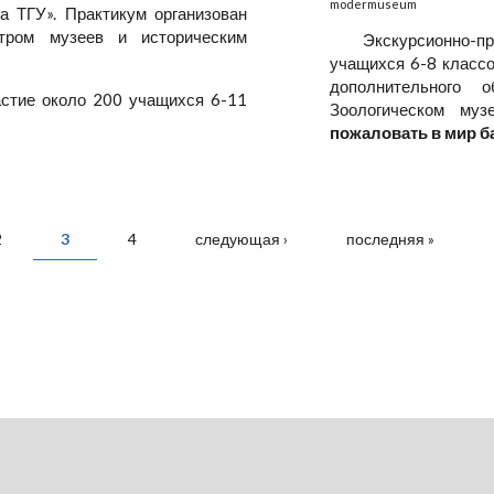
modermuseum
а ТГУ». Практикум организован
нтром музеев и историческим
Экскурсионно-п
учащихся 6-8 классо
дополнительного 
астие около 200 учащихся 6-11
Зоологическом му
пожаловать в мир б
2
3
4
следующая ›
последняя »