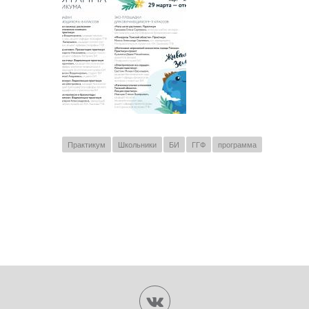
Практикум
Школьники
БИ
ГГФ
программа