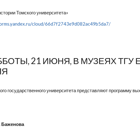
стории Томского университета»
/forms.yandex.ru/cloud/66d7f2743e9d082ac49b5da7/
ОТЫ, 21 ИЮНЯ, В МУЗЕЯХ ТГУ
ЛЯ
ого государственного университета представляют программу вых
. Баженова