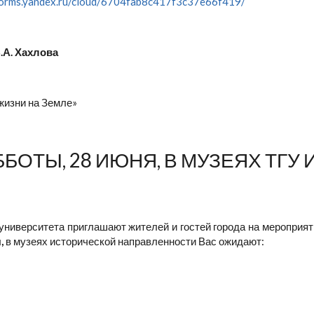
/forms.yandex.ru/cloud/6704fab8c417f3c37e66f419/
.А. Хахлова
жизни на Земле»
БОТЫ, 28 ИЮНЯ, В МУЗЕЯХ ТГУ
университета приглашают жителей и гостей города на мероприя
я,
в музеях исторической направленности Вас ожидают: