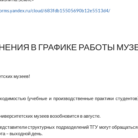
/forms.yandex.ru/cloud/683fdb15505690b12e5513d4/
ЕНИЯ В ГРАФИКЕ РАБОТЫ МУЗЕ
тских музеев!
ходимостью (учебные и производственные практики студентов)
иверситетских музеев возобновится в августе.
едставители структурных подразделений ТГУ могут обращаться 
бота – выходной день.