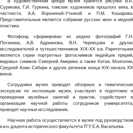
В художественном фонде музея хранятся рисунки В.И.
Сурикова, Г.И. Гуркина, томских художников прошлого века, в
частности, А.А. Ворониной-Уткиной и П.М. Кошарова.
Представительным является собрание русских икон и медной
пластики.
Фотофонд сформирован из редких фотографий Г.Н.
Потанина, А.В. Адрианова, В.Н. Чернецова и других
исследователей и путешественников XIX-XX в.в. Раритетными
являются серии портретных фотоснимков индейцев прерий,
видовых снимков Северной Америки, а также Китая, Монголии,
Средней Азии, Сибири и других регионов конца XIX-начала XX
веков.
Сотрудники музея проводят обзорные и тематические
экскурсии по экспозиции музея, участвуют в подготовке и
проведении музейных занятий и практик, содействуют в
организации научной работы сотрудников университета,
проводят научные исследования.
Научная работа осуществляется в музее под руководством
к.и.н. доцента исторического факультета ТГУ Е.А. Васильева.