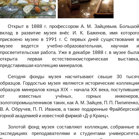
Открыт в 1888 г. профессором А. М. Зайцевым. Большой
вклад в развитие музея внёс И. К. Баженов, имя которого
присвоено музею в 1991 г. С первых дней существования в
музее ведется учебно-образовательная, научная и
просветительская работа. Уже в декабре 1888 г. в музее была
открыта первая естественноисторическая выставка,
представившая коллекцию минералов.
Сегодня фонды музея насчитывают свыше 30 тысяч
образцов. Гордостью музея являются исторические коллекции
образцов минералов конца XIX – начала XX века, поступившие
от известных учёных, горных инженеров,
золотопромышленников таких, как А. М. Зайцев, П. П. Пилипенко,
В. А. Обручев, П. П. Иванов, а также подаренные Фрайбергской
горной академией и известной фирмой «Д-р Кранц».
Золотой фонд музея составляют коллекции, собранные в
экспедициях преподавателями и студентами университета.