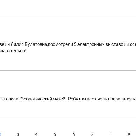
к и Лилия Булатовна,посмотрели 5 электронных выставок и ос
знавательно!
класса . Зоологический музей . Ребятам все очень понравилось 
2
3
4
5
6
7
8
9