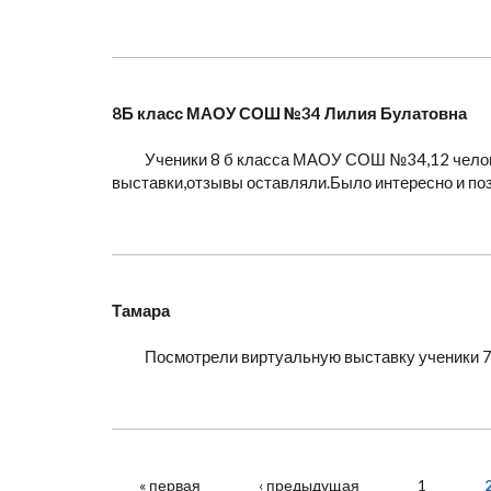
8Б класс МАОУ СОШ №34 Лилия Булатовна
Ученики 8 б класса МАОУ СОШ №34,12 челове
выставки,отзывы оставляли.Было интересно и по
Тамара
Посмотрели виртуальную выставку ученики 7в 
« первая
‹ предыдущая
1