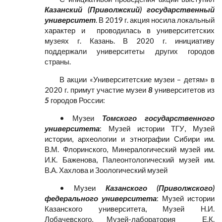
Казанский (Приволжский) государственный
университет
. В 2019 г. акция носила локальный
характер и проводилась в университетских
музеях г. Казань. В 2020 г. инициативу
поддержали университеты других городов
страны.
В акции «Университетские музеи – детям» в
2020 г. примут участие музеи
8
университетов из
5
городов России:
• Музеи
Томского государственного
университета
: Музей истории ТГУ, Музей
истории, археологии и этнографии Сибири им.
В.М. Флоринского, Минералогический музей им.
И.К. Баженова, Палеонтологический музей им.
В.А. Хахлова и Зоологический музей
• Музеи
Казанского (Приволжского)
федерального университета
: Музей истории
Казанского университета, Музей Н.И.
Лобачевского, Музей-лаборатория Е.К.