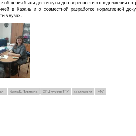
те общения были достигнуты договоренности о продолжении сот
ичей в Казань и о совместной разработке нормативной док
и в вузах.
ант
фонд В. Потанина
ЭПЦ музеев ТГУ
стажировка
КФУ