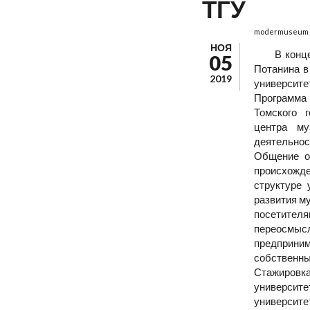
ТГУ
modermuseum
НОЯ
В конц
05
Потанина в
2019
университе
Программа
Томского г
центра му
деятельнос
Общение ок
происхожде
структуре
развития м
посетителя
переосмысл
предприни
собственны
Стажировка
университ
университе