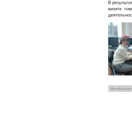
В результа
визите том
деятельност
Музейный дес