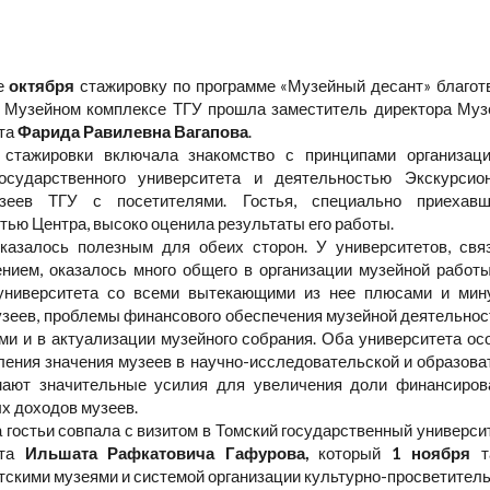
е
октября
стажировку по программе «Музейный десант» благот
 Музейном комплексе ТГУ прошла заместитель директора Музе
та
Фарида Равилевна Вагапова
.
 стажировки включала знакомство с принципами организаци
осударственного университета и деятельностью Экскурсион
зеев ТГУ с посетителями. Гостья, специально приехавш
тью Центра, высоко оценила результаты его работы.
азалось полезным для обеих сторон. У университетов, свя
нием, оказалось много общего в организации музейной работ
 университета со всеми вытекающими из нее плюсами и мин
узеев, проблемы финансового обеспечения музейной деятельност
ми и в актуализации музейного собрания. Оба университета о
ения значения музеев в научно-исследовательской и образова
мают значительные усилия для увеличения доли финансиров
х доходов музеев.
 гостьи совпала с визитом в Томский государственный университ
ета
Ильшата Рафкатовича Гафурова,
который
1 ноября
та
тскими музеями и системой организации культурно-просветитель