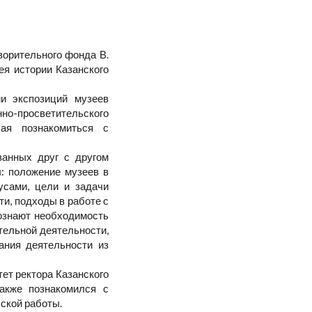
ворительного фонда В.
я истории Казанского
и экспозиций музеев
но-просветительского
ая познакомиться с
занных друг с другом
ы: положение музеев в
усами, цели и задачи
и, подходы в работе с
сознают необходимость
тельной деятельности,
ания деятельности из
ет ректора Казанского
кже познакомился с
ской работы.