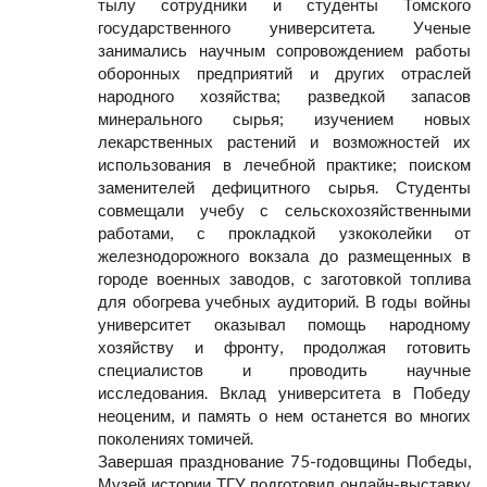
тылу сотрудники и студенты Томского
государственного университета. Ученые
занимались научным сопровождением работы
оборонных предприятий и других отраслей
народного хозяйства; разведкой запасов
минерального сырья; изучением новых
лекарственных растений и возможностей их
использования в лечебной практике; поиском
заменителей дефицитного сырья. Студенты
совмещали учебу с сельскохозяйственными
работами, с прокладкой узкоколейки от
железнодорожного вокзала до размещенных в
городе военных заводов, с заготовкой топлива
для обогрева учебных аудиторий. В годы войны
университет оказывал помощь народному
хозяйству и фронту, продолжая готовить
специалистов и проводить научные
исследования. Вклад университета в Победу
неоценим, и память о нем останется во многих
поколениях томичей.
Завершая празднование 75-годовщины Победы,
Музей истории ТГУ подготовил онлайн-выставку