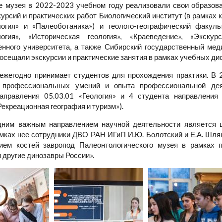
е музея в 2022-2023 учебном году реализовали свои образов
курсий и практических работ Биологический институт (в рамках 
огия» и «Палеоботаника») и геолого-географический факуль
логия», «Историческая геология», «Краеведение», «Экскур
енного университета, а также Сибирский государственный мед
осещали экскурсии и практические занятия в рамках учебных ди
ежегодно принимает студентов для прохождения практики. В 
 профессиональных умений и опыта профессиональной де
аправления 05.03.01 «Геология» и 4 студента направления 
Рекреационная география и туризм»).
ним важным направлением научной деятельности является 
амках нее сотрудники ДВО РАН ИГиП И.Ю. Болотский и Е.А. Шл
ием костей завропод Палеонтологического музея в рамках 
 другие динозавры России».