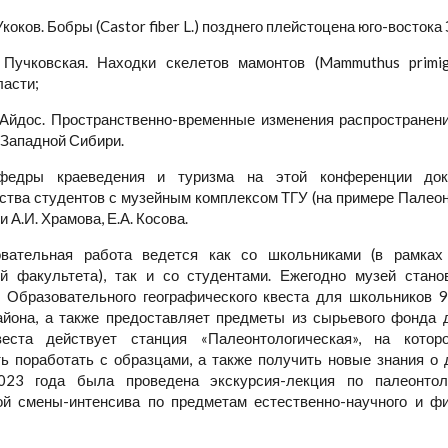
 Укоков. Бобры (Castor fiber L.) позднего плейстоцена юго-восток
. Пучковская. Находки скелетов мамонтов (Mammuthus primig
ласти;
. Айдос. Пространственно-временные изменения распростране
 Западной Сибири.
федры краеведения и туризма на этой конференции док
ства студентов с музейным комплексом ТГУ (на примере Палеон
 А.И. Храмова, Е.А. Косова.
вательная работа ведется как со школьниками (в рамках
й факультета), так и со студентами. Ежегодно музей стан
 Образовательного географического квеста для школьников 9
айона, а также предоставляет предметы из сырьевого фонда 
веста действует станция «Палеонтологическая», на кото
ь поработать с образцами, а также получить новые знания о 
023 года была проведена экскурсия-лекция по палеонтол
й смены-интенсива по предметам естественно-научного и фи