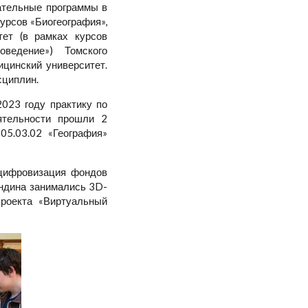
ательные программы в
курсов «Биогеография»,
тет (в рамках курсов
соведение») Томского
ицинский университет.
сциплин.
2023 году практику по
ятельности прошли 2
05.03.02 «География»
цифровизация фондов
яндина занимались 3D-
проекта «Виртуальный