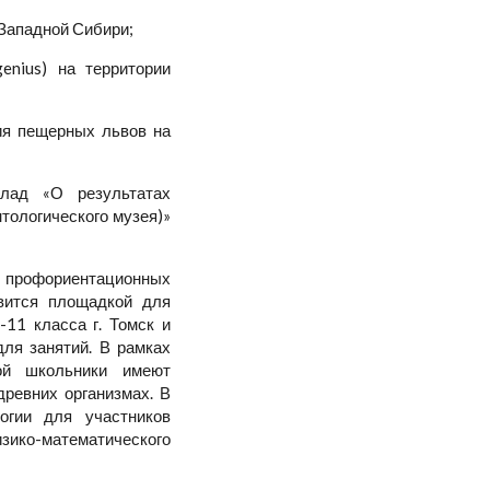
а Западной Сибири;
enius) на территории
ния пещерных львов на
лад «О результатах
тологического музея)»
 профориентационных
овится площадкой для
-11 класса г. Томск и
для занятий. В рамках
рой школьники имеют
древних организмах. В
огии для участников
зико-математического