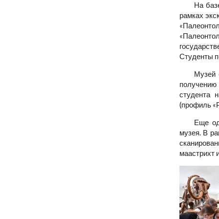
На баз
рамках экс
«Палеонтол
«Палеонто
государств
Студенты п
Музей 
получению
студента н
(профиль «
Еще од
музея. В р
сканирован
маастрихт и