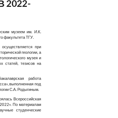
 2022-
ским музеем им. И.К.
о факультета ТГУ.
я осуществляется при
орической геологии, а
тологического музея и
х статей, тезисов на
калаврская работа
сса», выполненная под
огии С.А. Родыгиным.
тоялась Всероссийская
2022». По материалам
аучные студенческие