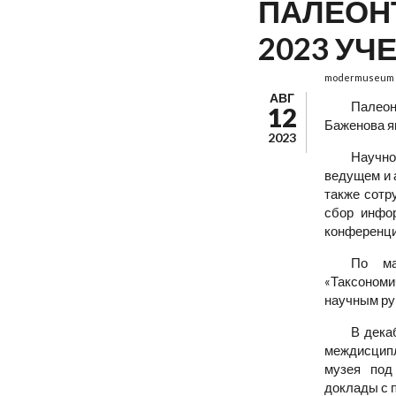
ПАЛЕОНТ
2023 УЧ
modermuseum
АВГ
Палеон
12
Баженова я
2023
Научно
ведущем и 
также сотр
сбор инфо
конференци
По ма
«Таксономи
научным ру
В дека
междисципл
музея под
доклады с 