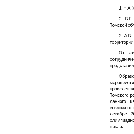
1. Н.А.
2. В.Г
Томской об
3. А.В
территории
От ка
сотрудниче
представили
Образо
мероприяти
проведения
Томского р
данного к
возможност
декабре 2
олимпиадно
цикла.