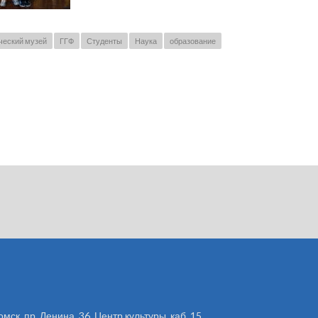
ческий музей
ГГФ
Студенты
Наука
образование
омск, пр. Ленина, 36, Центр культуры, каб. 15.