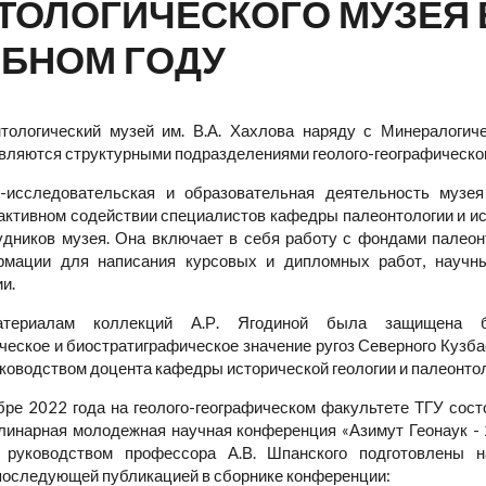
ОЛОГИЧЕСКОГО МУЗЕЯ В
ЕБНОМ ГОДУ
тологический музей им. В.А. Хахлова наряду с Минералогиче
вляются структурными подразделениями геолого-географическог
-исследовательская и образовательная деятельность музе
активном содействии специалистов кафедры палеонтологии и ист
удников музея. Она включает в себя работу с фондами палеон
рмации для написания курсовых и дипломных работ, научны
и.
териалам коллекций А.Р. Ягодиной была защищена ба
ческое и биостратиграфическое значение ругоз Северного Кузба
ководством доцента кафедры исторической геологии и палеонтол
бре 2022 года на геолого-географическом факультете ТГУ сос
инарная молодежная научная конференция «Азимут Геонаук - 
 руководством профессора А.В. Шпанского подготовлены н
последующей публикацией в сборнике конференции: