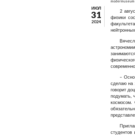
modermuseum
ИЮЛ
2 авгу
31
физики сос
2024
факультета
нейтронных
Вячес
астрономи
занимаются
физическо
современно
– Осно
сделаю на 
говорит до
подумать, 
космосом. 
обязатель
представлен
Пригла
студентов 