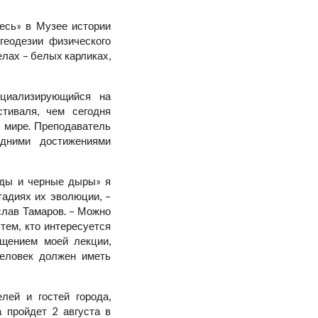
есь» в Музее истории
геодезии физического
лах – белых карликах,
ециализирующийся на
тиваля, чем сегодня
 мире. Преподаватель
едними достижениями
зды и черные дыры» я
тадиях их эволюции, –
слав Тамаров. – Можно
тем, кто интересуется
ещением моей лекции,
еловек должен иметь
лей и гостей города,
 пройдет 2 августа в