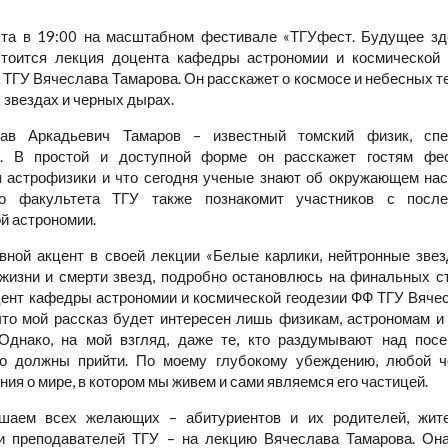
ста в 19:00 на масштабном фестивале «ТГУфест. Будущее зд
тоится лекция доцента кафедры астрономии и космической 
 ТГУ Вячеслава Тамарова. Он расскажет о космосе и небесных те
 звездах и черных дырах.
лав Аркадьевич Тамаров – известный томский физик, сп
и. В простой и доступной форме он расскажет гостям фес
 астрофизики и что сегодня ученые знают об окружающем нас
го факультета ТГУ также познакомит участников с посл
й астрономии.
вной акцент в своей лекции «Белые карлики, нейтронные зве
жизни и смерти звезд, подробно остановлюсь на финальных с
цент кафедры астрономии и космической геодезии ФФ ТГУ Вяче
что мой рассказ будет интересен лишь физикам, астрономам и 
Однако, на мой взгляд, даже те, кто раздумывают над пос
но должны прийти. По моему глубокому убеждению, любой ч
ия о мире, в котором мы живем и сами являемся его частицей.
шаем всех желающих – абитуриентов и их родителей, жите
и преподавателей ТГУ – на лекцию Вячеслава Тамарова. Она