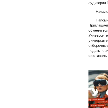
аудитории 1
Начало 
Напомн
Приглашае
обменятьс
Университ
университе
отборочные
подать ор
фестиваль 