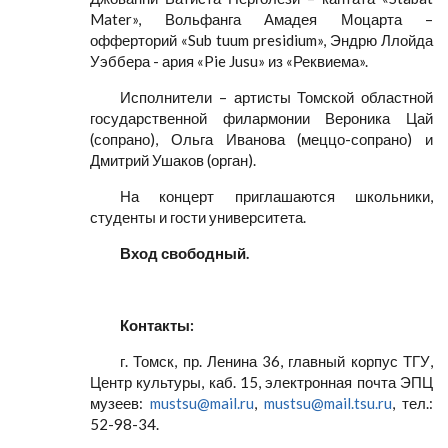
Mater», Вольфанга Амадея Моцарта –
офферторий «Sub tuum presidium», Эндрю Ллойда
Уэббера - ария «Pie Jusu» из «Реквиема».
Исполнители – артисты Томской областной
государственной филармонии Вероника Цай
(сопрано), Ольга Иванова (меццо-сопрано) и
Дмитрий Ушаков (орган).
На концерт приглашаются школьники,
студенты и гости университета.
Вход свободный.
Контакты:
г. Томск, пр. Ленина 36, главный корпус ТГУ,
Центр культуры, каб. 15, электронная почта ЭПЦ
музеев:
mustsu@mail.ru
,
mustsu@mail.tsu.ru
, тел.:
52-98-34.